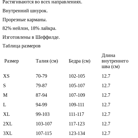
Растягиваются во всех направлениях.
Внутренний шнурок.
Прорезные карманы.
82% нейлон, 18% лайкра.
Изготовлены в Шеффилде.
Таблица размеров
Длина
Размер
Талия (см)
Бедра (см)
внутреннего
шва (см)
XS
70-79
102-105
12.7
S
79-87
105-107
12.7
М
87-94
107-109
12.7
L
94-99
109-111
12.7
XL
99-103
111-117
12.7
2XL
103-107
117-123
12.7
3XL
107-115
123-134
12.7