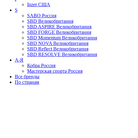
Inzer
США
S
SABO
Россия
SBD
Великобритания
SBD ASPIRE
Великобритания
SBD FORGE
Великобритания
SBD Momentum
Великобритания
SBD NOVA
Великобритания
SBD Reflect
Великобритания
SBD RESOLVE
Великобритания
А-Я
Кобра
Россия
Мастерская спорта
Россия
Все бренды
По странам