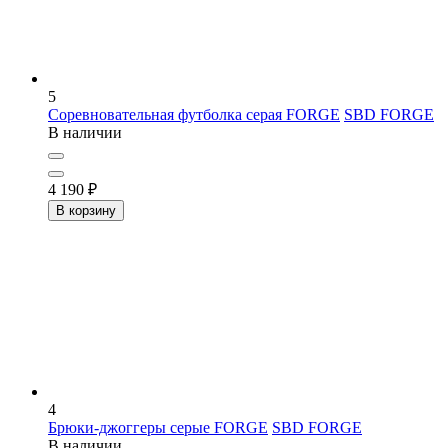
5
Соревновательная футболка серая FORGE
SBD FORGE
В наличии
4 190
₽
В корзину
4
Брюки-джоггеры серые FORGE
SBD FORGE
В наличии