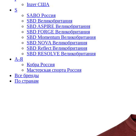
Inzer
США
S
SABO
Россия
SBD
Великобритания
SBD ASPIRE
Великобритания
SBD FORGE
Великобритания
SBD Momentum
Великобритания
SBD NOVA
Великобритания
SBD Reflect
Великобритания
SBD RESOLVE
Великобритания
А-Я
Кобра
Россия
Мастерская спорта
Россия
Все бренды
По странам