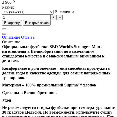
3 900
₽
Размер:
В наличии
+
–
В корзину
Быстрый заказ
Описание
Отзывы
Описание
Официальные футболки
SBD
World’
s
Strongest
Man -
изготовлены в Великобритании по высочайшим
стандартам качества и с максимальным вниманием к
деталям.
Комфортные и долговечные – они способны прослужить
долгие годы в качестве одежды для самых напряженных
тренировок.
Материал – 100% премиальный
Supima™ хлопок.
Сделаны в Великобритании.
Уход
Не рекомендуется стирка футболки при температуре выше
30 градусов Цельсия. По возможности, используйте сушку
в естественных условиях при комнатной температуре. При