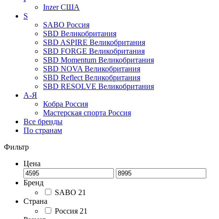
Inzer
США
S
SABO
Россия
SBD
Великобритания
SBD ASPIRE
Великобритания
SBD FORGE
Великобритания
SBD Momentum
Великобритания
SBD NOVA
Великобритания
SBD Reflect
Великобритания
SBD RESOLVE
Великобритания
А-Я
Кобра
Россия
Мастерская спорта
Россия
Все бренды
По странам
Фильтр
Цена
Бренд
SABO
21
Страна
Россия
21