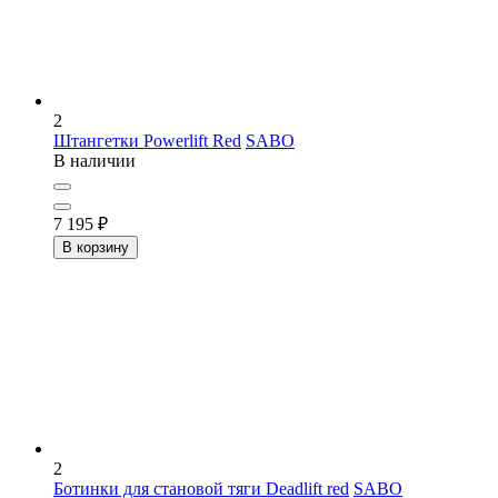
2
Штангетки Powerlift Red
SABO
В наличии
7 195
₽
В корзину
2
Ботинки для становой тяги Deadlift red
SABO