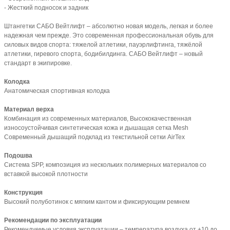
- Жесткий подносок и задник
Штангетки САБО Вейтлифт – абсолютно новая модель, легкая и более
надежная чем прежде. Это современная профессиональная обувь для
силовых видов спорта: тяжелой атлетики, пауэрлифтинга, тяжёлой
атлетики, гиревого спорта, бодибилдинга. САБО Вейтлифт – новый
стандарт в экипировке.
Колодка
Анатомическая спортивная колодка
Материал верха
Комбинация из современных материалов, Высококачественная
износоустойчивая синтетическая кожа и дышащая сетка Mesh
Современный дышащий подклад из текстильной сетки AirTex
Подошва
Система SPP, композиция из нескольких полимерных материалов со
вставкой высокой плотности
Конструкция
Высокий полуботинок с мягким кантом и фиксирующим ремнем
Рекомендации по эксплуатации
Рекомендуемые условия эксплуатации – температура воздуха от +10 до