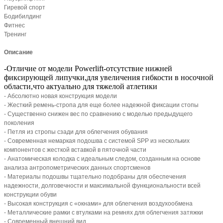
Гиревой спорт
Бодибилдинг
Фитнес
Тренинг
Описание
-Отличие от модели Powerlift-отсутствие нижней
фиксирующей липучки,для увеличения гибкости в носочной
области,что актуально для тяжелой атлетики
- Абсолютно новая конструкция модели
- Жесткий ремень-стропа для еще более надежной фиксации стопы
- Существенно снижен вес по сравнению с моделью предыдущего
поколения
- Петля из стропы сзади для облегчения обувания
- Современная немаркая подошва с системой SPP из нескольких
компонентов с жесткой вставкой в пяточной части
- Анатомическая колодка с идеальным следом, созданным на основе
анализа антропометрических данных спортсменов
- Материалы подошвы тщательно подобраны для обеспечения
надежности, долговечности и максимальной функциональности всей
конструкции обуви
- Высокая конструкция с «окнами» для облегчения воздухообмена
- Металлические рамки с втулками на ремнях для облегчения затяжки
- Современный внешний вид