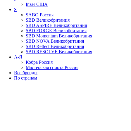
Inzer
США
S
SABO
Россия
SBD
Великобритания
SBD ASPIRE
Великобритания
SBD FORGE
Великобритания
SBD Momentum
Великобритания
SBD NOVA
Великобритания
SBD Reflect
Великобритания
SBD RESOLVE
Великобритания
А-Я
Кобра
Россия
Мастерская спорта
Россия
Все бренды
По странам