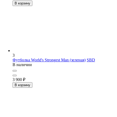
В корзину
3
Футболка World's Strongest Man (зеленая)
SBD
В наличии
3 900
₽
В корзину