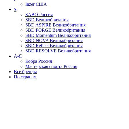
Inzer
США
S
SABO
Россия
SBD
Великобритания
SBD ASPIRE
Великобритания
SBD FORGE
Великобритания
SBD Momentum
Великобритания
SBD NOVA
Великобритания
SBD Reflect
Великобритания
SBD RESOLVE
Великобритания
А-Я
Кобра
Россия
Мастерская спорта
Россия
Все бренды
По странам