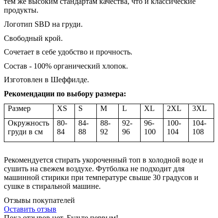
тем же высоким стандартам качества, что и классические
продукты.
Логотип SBD на груди.
Свободный крой.
Cочетает в себе удобство и прочность.
Состав - 100% органический хлопок.
Изготовлен в Шеффилде.
Рекомендации по выбору размера:
Размер
XS
S
M
L
XL
2XL
3XL
Окружность
80-
84-
88-
92-
96-
100-
104-
груди в см
84
88
92
96
100
104
108
Рекомендуется стирать укороченный топ в холодной воде и
сушить на свежем воздухе. Футболка не подходит для
машинной стирики при температуре свыше 30 градусов и
сушке в стиральной машине.
Отзывы покупателей
Оставить отзыв
Пока отзывов нет. Будьте первым!