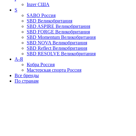
Inzer
США
S
SABO
Россия
SBD
Великобритания
SBD ASPIRE
Великобритания
SBD FORGE
Великобритания
SBD Momentum
Великобритания
SBD NOVA
Великобритания
SBD Reflect
Великобритания
SBD RESOLVE
Великобритания
А-Я
Кобра
Россия
Мастерская спорта
Россия
Все бренды
По странам