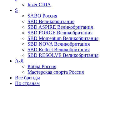
Inzer
США
S
SABO
Россия
SBD
Великобритания
SBD ASPIRE
Великобритания
SBD FORGE
Великобритания
SBD Momentum
Великобритания
SBD NOVA
Великобритания
SBD Reflect
Великобритания
SBD RESOLVE
Великобритания
А-Я
Кобра
Россия
Мастерская спорта
Россия
Все бренды
По странам