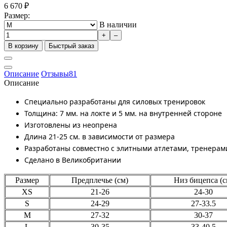
6 670
₽
Размер:
В наличии
+
–
В корзину
Быстрый заказ
Описание
Отзывы
81
Описание
Специально разработаны для силовых тренировок
Толщина: 7 мм. на локте и 5 мм. на внутренней стороне
Изготовлены из неопрена
Длина 21-25 см. в зависимости от размера
Разработаны совместно с элитными атлетами, тренерам
Сделано в Великобритании
Размер
Предплечье (см)
Низ бицепса (с
XS
21-26
24-30
S
24-29
27-33.5
M
27-32
30-37
L
30-35
33-40.5