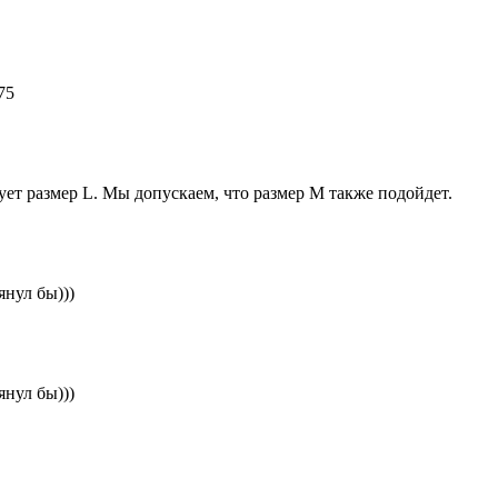
75
ет размер L. Мы допускаем, что размер М также подойдет.
янул бы)))
янул бы)))