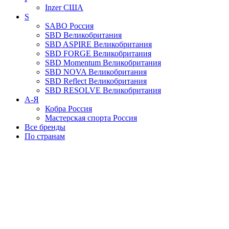
Inzer
США
S
SABO
Россия
SBD
Великобритания
SBD ASPIRE
Великобритания
SBD FORGE
Великобритания
SBD Momentum
Великобритания
SBD NOVA
Великобритания
SBD Reflect
Великобритания
SBD RESOLVE
Великобритания
А-Я
Кобра
Россия
Мастерская спорта
Россия
Все бренды
По странам