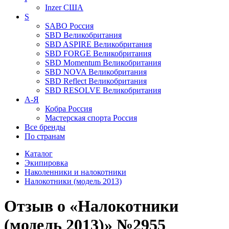
Inzer
США
S
SABO
Россия
SBD
Великобритания
SBD ASPIRE
Великобритания
SBD FORGE
Великобритания
SBD Momentum
Великобритания
SBD NOVA
Великобритания
SBD Reflect
Великобритания
SBD RESOLVE
Великобритания
А-Я
Кобра
Россия
Мастерская спорта
Россия
Все бренды
По странам
Каталог
Экипировка
Наколенники и налокотники
Налокотники (модель 2013)
Отзыв о «Налокотники
(модель 2013)» №2955