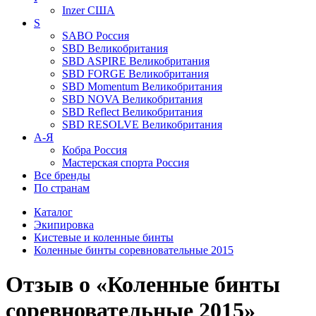
Inzer
США
S
SABO
Россия
SBD
Великобритания
SBD ASPIRE
Великобритания
SBD FORGE
Великобритания
SBD Momentum
Великобритания
SBD NOVA
Великобритания
SBD Reflect
Великобритания
SBD RESOLVE
Великобритания
А-Я
Кобра
Россия
Мастерская спорта
Россия
Все бренды
По странам
Каталог
Экипировка
Кистевые и коленные бинты
Коленные бинты соревновательные 2015
Отзыв о «Коленные бинты
соревновательные 2015»