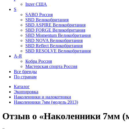
Inzer
США
S
SABO
Россия
SBD
Великобритания
SBD ASPIRE
Великобритания
SBD FORGE
Великобритания
SBD Momentum
Великобритания
SBD NOVA
Великобритания
SBD Reflect
Великобритания
SBD RESOLVE
Великобритания
А-Я
Кобра
Россия
Мастерская спорта
Россия
Все бренды
По странам
Каталог
Экипировка
Наколенники и налокотники
Наколенники 7мм (модель 2013)
Отзыв о «Наколенники 7мм (м