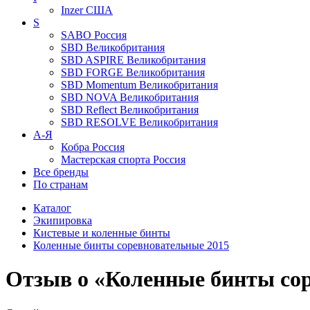
Inzer
США
S
SABO
Россия
SBD
Великобритания
SBD ASPIRE
Великобритания
SBD FORGE
Великобритания
SBD Momentum
Великобритания
SBD NOVA
Великобритания
SBD Reflect
Великобритания
SBD RESOLVE
Великобритания
А-Я
Кобра
Россия
Мастерская спорта
Россия
Все бренды
По странам
Каталог
Экипировка
Кистевые и коленные бинты
Коленные бинты соревновательные 2015
Отзыв о «Коленные бинты со